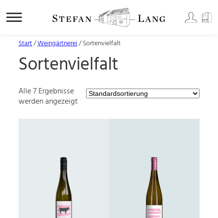
Zum
Start
/
Weingärtnerei
/ Sortenvielfalt
Inhalt
Sortenvielfalt
springen
Alle 7 Ergebnisse
werden angezeigt