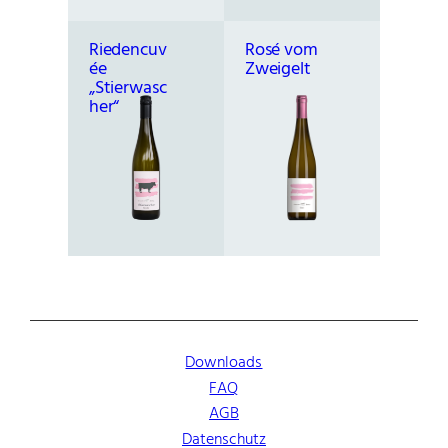
n
g
Riedencuv
Rosé vom
e
ée
Zweigelt
„Stierwasc
her“
Downloads
FAQ
AGB
Datenschutz