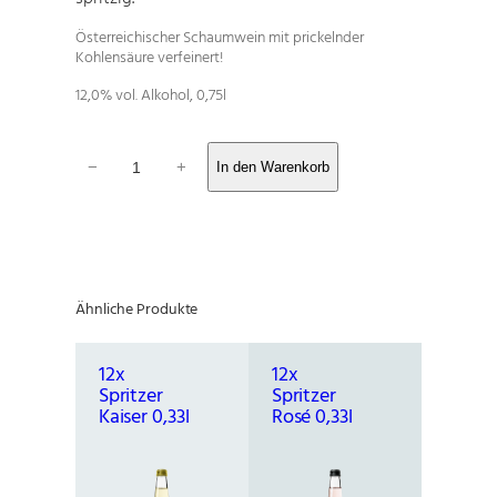
Österreichischer Schaumwein mit prickelnder
Kohlensäure verfeinert!
12,0% vol. Alkohol, 0,75l
P
−
+
In den Warenkorb
é
t
i
l
l
a
Ähnliche Produkte
n
t
B
12x
12x
l
Spritzer
Spritzer
a
Kaiser 0,33l
Rosé 0,33l
n
c
M