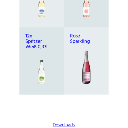
e
n
g
e
12x
Rosé
Spritzer
Sparkling
Weiß 0,33l
Downloads