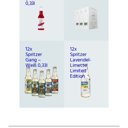
A
0,33l
S
T
"
M
e
n
g
12x
12x
e
Spritzer
Spritzer
Gang –
Lavendel-
Weiß 0,33l
Limette
Limited
Edition