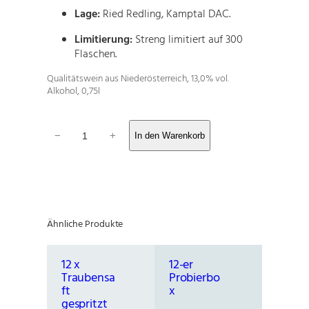
Lage:
Ried Redling, Kamptal DAC.
Limitierung:
Streng limitiert auf 300
Flaschen.
Qualitätswein aus Niederösterreich, 13,0% vol.
Alkohol, 0,75l
R
−
+
In den Warenkorb
i
e
d
e
n
c
Ähnliche Produkte
u
v
é
12 x
12-er
e
Traubensa
Probierbo
"
ft
x
F
gespritzt