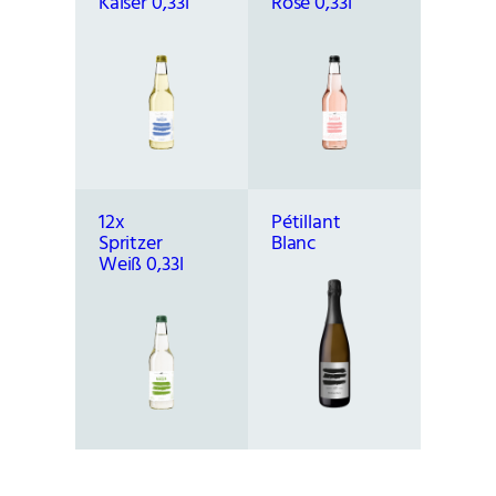
Kaiser 0,33l
Rosé 0,33l
12x
Pétillant
Spritzer
Blanc
Weiß 0,33l